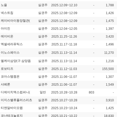
노을
실권주
2025.12.09~12.10
-
1,788
넥스트칩
실권주
2025.12.08~12.09
-
1,426
케이비아이동양철관(
실권주
2025.12.08~12.09
-
1,475
아이진
실권주
2025.12.04~12.05
-
1,397
에이비온
실권주
2025.11.25~11.26
-
3,420
엑셀세라퓨틱스
실권주
2025.11.17~11.18
-
1,496
이노스페이스
실권주
2025.11.13~11.14
-
11,270
엘케이삼양(구.삼양옵
실권주
2025.11.13~11.14
-
1,216
로보티즈
실권주
2025.11.12~11.03
-
155,500
코아스템켐온
실권주
2025.11.06~11.07
-
1,307
샤페론
실권주
2025.11.06~11.07
-
1,549
디에이치엑스컴퍼니(
일반
2025.10.28~10.28
803
-
이지스밸류플러스리츠
실권주
2025.10.27~10.28
-
3,910
티앤알바이오팹
실권주
2025.10.23~10.24
-
1,425
코난테크놀로지
실권주
2025.10.21~10.22
-
18,830