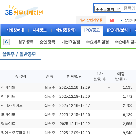
아크로
.
실시간 인기주동
삼성메
.
아하
.
아크로
.
삼성메
.
청구 종목
승인 종목
기업IR 일정
수요예측 일정
수요예측 결
아하
.
1차
예정
종목명
종류
청약일정
발행가
발행가
레이저쎌
실권주
2025.12.18~12.19
-
1,535
이에이트
실권주
2025.12.18~12.19
-
1,772
신테카바이오
실권주
2025.12.16~12.17
-
2,700
포바이포
실권주
2025.12.15~12.16
-
6,120
딥노이드
실권주
2025.12.11~12.12
-
2,885
알에스오토메이션
실권주
2025.12.09~12.10
-
9,940