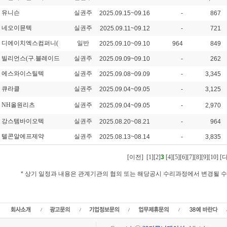
유니슨
실권주
2025.09.15~09.16
-
867
네오이뮨텍
실권주
2025.09.11~09.12
-
721
디에이치엑스컴퍼니(
일반
2025.09.10~09.10
964
849
빌리언스(구.블레이드
실권주
2025.09.09~09.10
-
262
에스와이스틸텍
실권주
2025.09.08~09.09
-
3,345
큐라클
실권주
2025.09.04~09.05
-
3,125
NH올원리츠
실권주
2025.09.04~09.05
-
2,970
강스템바이오텍
실권주
2025.08.20~08.21
-
964
텔콘알에프제약
실권주
2025.08.13~08.14
-
3,835
[이전]
[1]
[2]
3
[4]
[5]
[6]
[7]
[8]
[9]
[10]
[
* 상기 일정과 내용은 관계기관의 협의 또는 해당공시 수리과정에서 변경될 
실권주 일반공모,청약일정, 상장일, 신주발행가, 확정발행가,청약경쟁률,주가,주식
관사