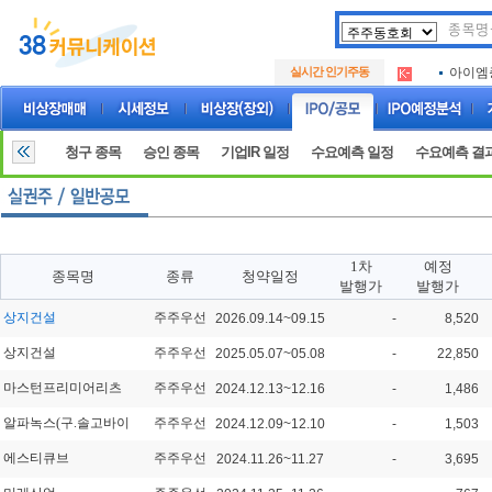
아크로
.
실시간 인기주동
아이엠
.
루켄테
.
아크로
.
아이엠
.
청구 종목
승인 종목
기업IR 일정
수요예측 일정
수요예측 결
루켄테
.
1차
예정
종목명
종류
청약일정
발행가
발행가
상지건설
주주우선
2026.09.14~09.15
-
8,520
상지건설
주주우선
2025.05.07~05.08
-
22,850
마스턴프리미어리츠
주주우선
2024.12.13~12.16
-
1,486
알파녹스(구.솔고바이
주주우선
2024.12.09~12.10
-
1,503
에스티큐브
주주우선
2024.11.26~11.27
-
3,695