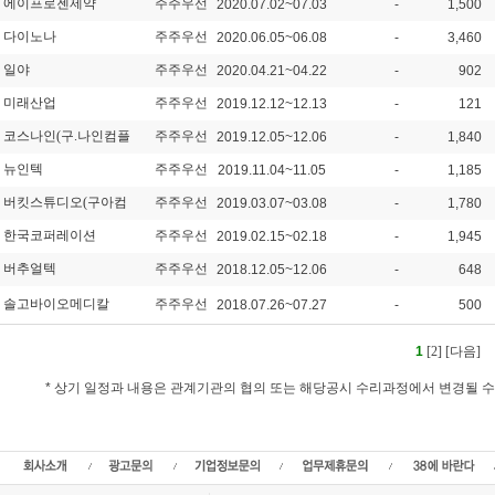
에이프로젠제약
주주우선
2020.07.02~07.03
-
1,500
다이노나
주주우선
2020.06.05~06.08
-
3,460
일야
주주우선
2020.04.21~04.22
-
902
미래산업
주주우선
2019.12.12~12.13
-
121
코스나인(구.나인컴플
주주우선
2019.12.05~12.06
-
1,840
뉴인텍
주주우선
2019.11.04~11.05
-
1,185
버킷스튜디오(구아컴
주주우선
2019.03.07~03.08
-
1,780
한국코퍼레이션
주주우선
2019.02.15~02.18
-
1,945
버추얼텍
주주우선
2018.12.05~12.06
-
648
솔고바이오메디칼
주주우선
2018.07.26~07.27
-
500
1
[2]
[다음]
* 상기 일정과 내용은 관계기관의 협의 또는 해당공시 수리과정에서 변경될 
실권주 일반공모,청약일정, 상장일, 신주발행가, 확정발행가,청약경쟁률,주가,주식
관사