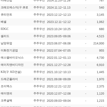
미래산업
주주우선
2024.11.25~11.26
-
767
크레오에스지(구.큐로
주주우선
2024.11.12~11.13
-
540
큐리언트
주주우선
2023.12.12~12.13
-
3,145
베셀
주주우선
2023.12.11~12.12
-
1,062
EDGC
주주우선
2023.10.24~10.25
-
680
셀리드
주주우선
2023.09.05~09.06
-
4,515
남양유업
주주우선
2023.06.07~06.08
-
214,000
이화전기공업
주주우선
2022.07.04~07.05
-
955
에스엘바이오닉스
주주우선
2022.01.12~01.13
-
4,730
에이치앤비디자인
주주우선
2021.12.27~12.28
-
6,910
KD(구. KD건설)
주주우선
2021.10.12~10.13
-
1,445
드래곤플라이
주주우선
2021.09.08~09.09
-
1,970
조이맥스
주주우선
2020.12.21~12.22
-
2,375
에이엔피
주주우선
2020.12.07~12.08
-
1,120
크루셜텍
주주우선
2020.09.03~09.04
-
1,215