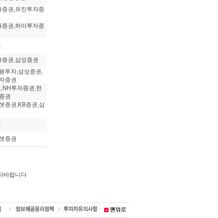
자증권,유진투자증
자증권,하이투자증
권
자증권,삼성증권
융투자,삼성증권,
자증권
권,NH투자증권,한
증권
셋증권,KB증권,삼
권
셋증권
투자바랍니다
실권금액,주간사,주