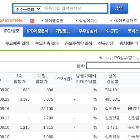
아크로스
두나무
한국증권금융
.
실시간 인기주동
아이엠증권
삼성메디슨
SK에코플랜트
.
루켄테크놀러지
아하
진코스텍
.
아크로스
두나무
한국증권금융
.
아이엠증권
삼성메디슨
SK에코플랜트
.
수요예측 일정
수요예측 결과
공모주청약 일정
신규상장
증시캘린더
루켄테크놀러지
아하
진코스텍
.
Home
IPO심사/공모
검색
:
1차
예정
발행가대비
청약
정
주가(원)
발행가
발행가
기대수익률
경쟁률
08.30
888
888
-
%
724.19:1
08.23
3,395
3,375
-
%
496.33:1
실권없음
NH투
08.16
-
25,100
-
%
실권없음
신한금
08.12
-
2,790
-
%
유진투
08.10
1,215
1,215
-
%
1.43:1
실권없음
한국투
08.10
-
5,060
-
%