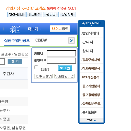
빨간색 매매
CB/BW
실권주/일반공모
팝 니 다
삽 니 다
실권주 / 일반공모
장외주식시세
장외종목분석
주간사
IPO 예정분석
공모기업분석
공모청약일정
자증권
실권/일반공모
융투자
증시캘린더
자증권
자증권, 삼성증권