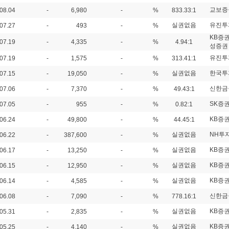
교보증
08.04
-
6,980
-
%
833.33:1
실권없음
유진투
07.27
-
493
-
%
KB증
07.19
-
4,335
-
%
4.94:1
성증권
유진투
07.19
-
1,575
-
%
313.41:1
실권없음
한국투
07.15
-
19,050
-
%
신한금
07.06
-
7,370
-
%
49.43:1
SK증
07.05
-
955
-
%
0.82:1
KB증
06.24
-
49,800
-
%
44.45:1
실권없음
NH투
06.22
-
387,600
-
%
실권없음
KB증
06.17
-
13,250
-
%
실권없음
KB증
06.15
-
12,950
-
%
실권없음
KB증
06.14
-
4,585
-
%
신한금
06.08
-
7,090
-
%
778.16:1
실권없음
KB증
05.31
-
2,835
-
%
실권없음
KB증
05.25
-
4,140
-
%