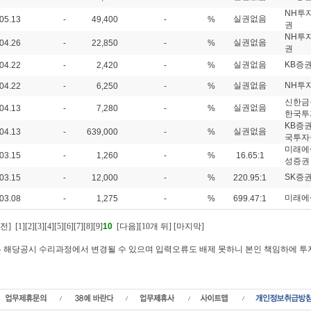
NH투
실권없음
05.13
-
49,400
-
%
권
NH투
실권없음
04.26
-
22,850
-
%
권
실권없음
KB증
04.22
-
2,420
-
%
실권없음
NH투
04.22
-
6,250
-
%
신한금
실권없음
04.13
-
7,280
-
%
한국투
KB증
실권없음
04.13
-
639,000
-
%
국투자
미래에
03.15
-
1,260
-
%
16.65:1
성증권
SK증
03.15
-
12,000
-
%
220.95:1
미래에
03.08
-
1,275
-
%
699.47:1
전]
[1]
[2]
[3]
[4]
[5]
[6]
[7]
[8]
[9]
10
[다음]
[10개 뒤]
[마지막]
또는 해당공시 수리과정에서 변경될 수 있으며 입력오류도 배제 못하니 본인 책임하에 
 확정발행가,청약경쟁률,주가,주식수,환불일,실권주,유상증자,일반공모,실권주주식수,
관사