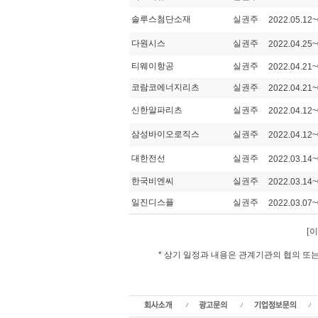
솔루스첨단소재
실권주
2022.05.12~
다원시스
실권주
2022.04.25~
티웨이항공
실권주
2022.04.21~
코람코에너지리츠
실권주
2022.04.21~
신한알파리츠
실권주
2022.04.12~
삼성바이오로직스
실권주
2022.04.12~
대한전선
실권주
2022.03.14~
한국비엔씨
실권주
2022.03.14~
일진디스플
실권주
2022.03.07~
[이
* 상기 일정과 내용은 관계기관의 협의 
실권주 일반공모,청약일정, 상장일, 신주발행가,