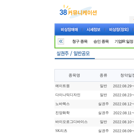
청구 종목
승인 종목
기업IR 일정
종목명
종류
청약일
에이트원
일반
2022.08.29~
다이나믹디자인
일반
2022.08.23~
노바렉스
실권주
2022.08.12~
진양화학
실권주
2022.08.11~
바이오로그디바이스
일반
2022.08.10~
SK리츠
실권주
2022.08.09~