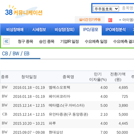
아크로
.
실시간 인기주동
아이엠
.
루켄테
.
아크로
.
아이엠
.
청구 종목
승인 종목
기업IR 일정
수요예측 일정
수요예측 결
루켄테
.
만기
전환가액
종류
청약일정
종목명
주
이자율(%)
(원)
BW
엠에스오토텍
2016.01.18 ~ 01.19
4.00
4,695
BW
페이퍼코리아
2016.01.18 ~ 01.19
4.00
725
BW
메타랩스(구.아비스타)
2015.12.14 ~ 12.15
5.00
3,890
CB
유안타증권(구.동양증권)
2015.12.14 ~ 12.15
2.10
5,000
BW
파루
2015.10.20 ~ 10.21
4.00
4,445
BW
현대상선
2015.09.07 ~ 09.08
7.00
50,000