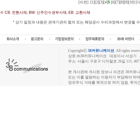
[이전]
[1]
[2]
[3]
[4]
5
[6]
[7]
[8]
[9]
[10]
[
※ CB: 전환사채, BW: 신주인수권부사채, EB: 교환사채
* 상기 일정과 내용은 관계기관의 협의 또는 해당공시 수리과정에서 변경될 
일반공모,CB발행,BW발행,EB발행, 청약일정, 상장일, 발행가, 청약경쟁률,주가,주
Copyrightⓒ
38커뮤니케이션
.
All rights reserv
상호 ㈜38커뮤니케이션 대표이사 서성기 사업자
주소: 서울시 구로구 디지털로 26길 111, 40
장외주식시장, 장외주식 시세표, 장외주식매매
본 게시판에 게시된 정보나 의견은 38커뮤
또는 이를 열람하는 이용자가 부담해야 하
장외주식 거래를 목적으로 하지 않음. 투자