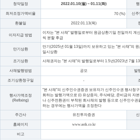
청약일정
2022.01.10(월) ~ 01.11(화)
행
최저조정가액비율
신주
70 (%)
환불일
2022.01.13(목)
이자는 "본 사채" 발행일로부터 원금상환기일 전일까지 계산하
이자지급 방법
씩 분할 후급
만기(2025년 01월 13일)까지 보유하고 있는 "본 사채"의 
만기상환
일시상환
조기상환
사채권자는 "본 사채"의 발행일로부터 1.5년(2023년 7월 
사채발행방법
공모
발
조기상환청구일
-
"본 사채"의 신주인수권증권 보유자가 신주인수권 행사청구를 하기
회하는 발행가액으로 (i) 유상증자, 주식배당, 준비금의 자
행사가액조정
(Refixing)
나 신주전환권이 부착된 회사채의 발행 등으로 신주인수권을
하는 경우에는 행사가액을 조정한다
주간사
유진투자증권
신
홈페이지
www.astk.co.kr
비고