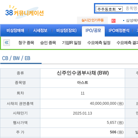
아크로
.
실시간 인기주동
삼성메
.
아하
.
아크로
.
삼성메
.
청구 종목
승인 종목
기업IR 일정
수요예측 일정
수요예측 결
아하
.
신주인수권부사채 (BW)
종류
종목명
아스트
회차
11
사채의 권면총액
40,000,000,000 (원)
사채만기
2025.01.13
행사가액
5,657 (원)
주 가
506
(원)