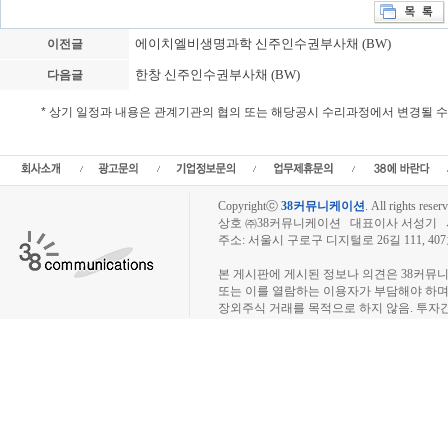
에이치엘비생명과학 신주인수권부사채 (BW)
이전글
한창 신주인수권부사채 (BW)
다음글
* 상기 일정과 내용은 관계기관의 협의 또는 해당공시 수리과정에서 변경될 
아스트 신주인수권부사채,일반공모,CB발행,BW발행,EB발행, 아스트 청약일정, 상장일
환불일,사채발행,신주인수권부사채,전환사채,교
Copyrightⓒ
38커뮤니케이션
.
All rights reserv
상호 ㈜38커뮤니케이션 대표이사 서성기 사업자
주소: 서울시 구로구 디지털로 26길 111, 40
장외주식시장, 장외주식 시세표, 장외주식매매
본 게시판에 게시된 정보나 의견은 38커뮤
또는 이를 열람하는 이용자가 부담해야 하
장외주식 거래를 목적으로 하지 않음. 투자