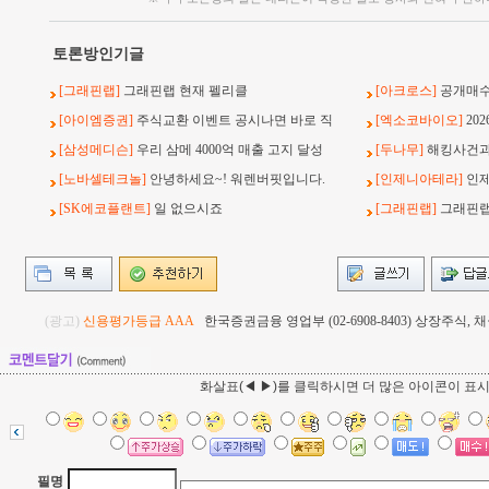
토론방인기글
[그래핀랩]
그래핀랩 현재 펠리클
[아크로스]
공개매수
[아이엠증권]
주식교환 이벤트 공시나면 바로 직
[엑소코바이오]
20
[삼성메디슨]
우리 삼메 4000억 매출 고지 달성
[두나무]
해킹사건과 
[노바셀테크놀]
안녕하세요~! 워렌버핏입니다.
[인제니아테라]
인
[SK에코플랜트]
일 없으시죠
[그래핀랩]
그래핀랩
(광고)
신용평가등급 AAA
한국증권금융 영업부 (02-6908-8403) 상장주식
화살표(◀ ▶)를 클릭하시면 더 많은 아이콘이 표
필명