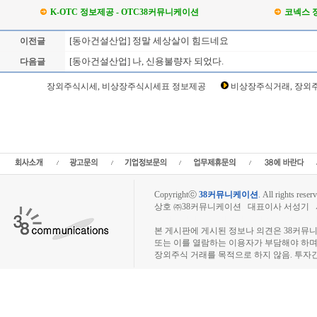
K-OTC 정보제공 - OTC38커뮤니케이션
코넥스 
[동아건설산업] 정말 세상살이 힘드네요
이전글
[동아건설산업] 나, 신용불량자 되었다.
다음글
Loading Time [ Sec ] CI000280
장외주식시세, 비상장주식시세표 정보제공
비상장주식거래, 장외주
동아건설산업 주주토론방,동아건설산업 기업개요,동아건설산업 현재가,동아건설산업
업 주식,동아건설산업 기업가치,동아건설산업 실적,동아건설산업 주당순이익,동아건
비상장시장,장외주식,비상장주식,소액주주,주주동호회,주주게시판,공모,소액공모,
상장주식거래,시세정보,소액주주모임,프리보드,3시장,코스콤,코넥스,제주식3
넷,KOSDAQ,KOSPI,장외주식사이트,소액주주모임,비상장주식거래사
Copyrightⓒ
38커뮤니케이션
.
All rights reserv
상호 ㈜38커뮤니케이션 대표이사 서성기 사업자
장외주식시장, 장외주식 시세표, 장외주식매매
본 게시판에 게시된 정보나 의견은 38커뮤
또는 이를 열람하는 이용자가 부담해야 하
장외주식 거래를 목적으로 하지 않음. 투자