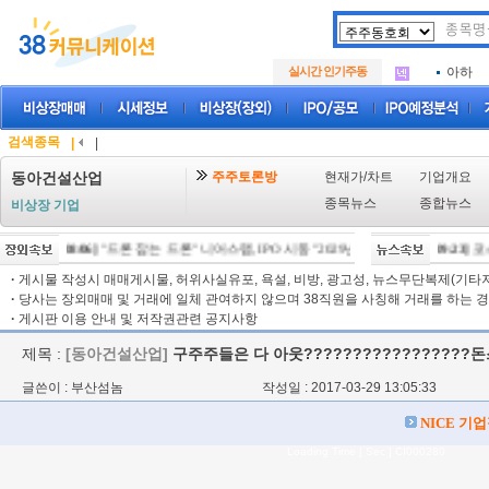
아크로
.
삼성메
.
실시간 인기주동
아하
.
아크로
.
삼성메
.
아하
.
검색종목
|
|
주주토론방
현재가/차트
기업개요
동아건설산업
종목뉴스
종합뉴스
비상장 기업
[08/06]
"드론 잡는 드론" 니어스랩, IPO 시동 "2029년 방공망 체계 편입"
[09:23]
코스
[08/
·
게시물 작성시 매매게시물, 허위사실유포, 욕설, 비방, 광고성, 뉴스무단복제(기타저작
·
당사는 장외매매 및 거래에 일체 관여하지 않으며 38직원을 사칭해 거래를 하는 경
·
게시판 이용 안내 및 저작권관련 공지사항
제목 :
[동아건설산업]
구주주들은 다 아웃?????????????????
글쓴이 : 부산섬놈
작성일 : 2017-03-29 13:05:33
NICE 기
Loading Time [ Sec ] CI000280