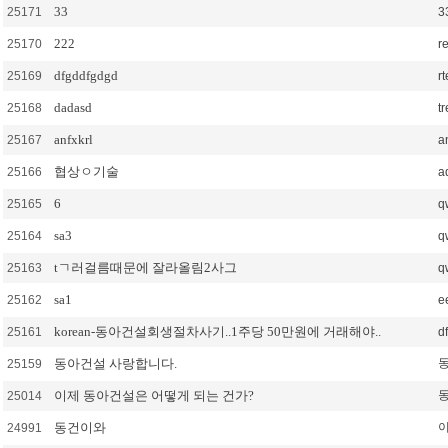
33
25171
3
222
25170
r
dfgddfgdgd
25169
rt
dadasd
25168
tr
anfxkrl
25167
an
협상ㅇ기술
25166
a
6
25165
q
sa3
25164
q
tㄱ러걸름때문에 잘라올림2사그
25163
q
sa1
25162
e
korean-동아건설회생절차사기..1주당 50만원에 거래해야..
25161
df
동아건설 사랑합니다.
25159
이제 동아건설은 어떻게 되는 건가?
25014
동건이와
24991