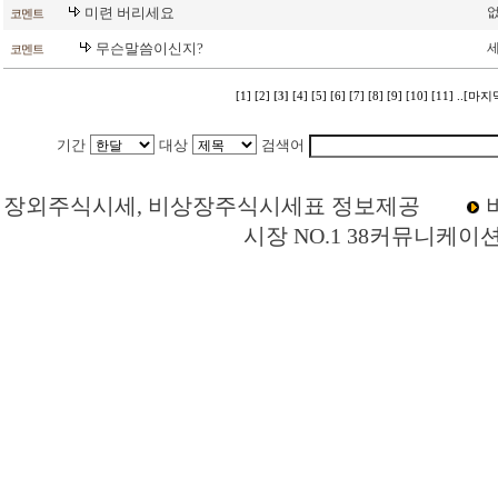
미련 버리세요
없
코멘트
무슨말씀이신지?
코멘트
[1]
[2]
[3]
[4]
[5]
[6]
[7]
[8]
[9]
[10]
[11]
..[마지
기간
대상
검색어
Loading Time [ 0 Sec ] CI000280 | p
장외주식시세, 비상장주식시세표 정보제공
시장 NO.1 38커뮤니케이
동아건설산업 주주토론방,동아건설산업 기업개요,동아건설산업 현재가,동아건설산
산업 주식,동아건설산업 기업가치,동아건설산업 실적,동아건설산업 주당순이익,동
장,비상장시장,장외주식,비상장주식,소액주주,주주동호회,주주게시판,공모,소액공모
주주모임,프리보드,3시장,코스콤,코넥스,제주식3시장,KONEX,KOSCOM,팍스넷,K
모임,비상장주식거래사이트 ,상장폐지 주식,퇴출