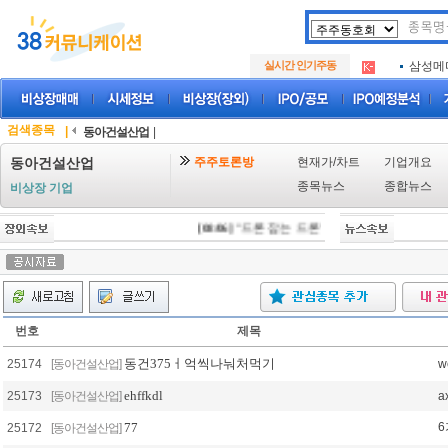
아크로
.
실시간 인기주동
삼성메
.
아하
.
아크로
.
삼성메
.
검색종목
|
동아건설산업
|
아하
.
주주토론방
현재가/차트
기업개요
동아건설산업
종목뉴스
종합뉴스
비상장 기업
[08/06]
"드론 잡는 드론" 니어스랩, IPO 시동 "20
번호
제목
동건375ㅓ억씩나눠처먹기
25174
[동아건설산업]
w
ehffkdl
25173
[동아건설산업]
a
77
6
25172
[동아건설산업]