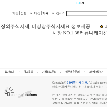
[1]
[2]
기간
대상
검색어
Loading Time [ 0 Sec ] CI402030 | p
장외주식시세, 비상장주식시세표 정보제공
시장 NO.1 38커뮤니케이
코난테크놀로지 주주토론방,코난테크놀로지 기업개요,코난테크놀로지 현재가,코난
스,코난테크놀로지 주식,코난테크놀로지 기업가치,코난테크놀로지 실적,코난테크놀
난테크놀로지 상장,투자전략,종목분석,선물옵션,해외증시,주식시세 등 증권정보,증
종목토론,전문가,테마주 분석,추천종목,이슈,종목뉴스,차트,시황전략,주식투자,증권 
주식칼럼,증시브리핑,증시분석,주식투자정보,증권투자정보,금융정보,차트분석,증시
라인증권,종목추전 주식,펀드,증시전망,투자포털 사이트,재무분석,주식공모,증시일정
가지수,미국증시,일본증시,아시아증시,코넥스,제주식3시장,KONEX,KOSCOM,팍스넷
주주모임,비상장주식거래사이트,KONANTECHNO
Copyrightⓒ
38커뮤니케이션
.
All rights reserv
상호 ㈜38커뮤니케이션 대표이사 서성기 사업자
장외주식시장, 장외주식 시세표, 장외주식매매
본 게시판에 게시된 정보나 의견은 38커뮤
또는 이를 열람하는 이용자가 부담해야 하
장외주식 거래를 목적으로 하지 않음. 투자