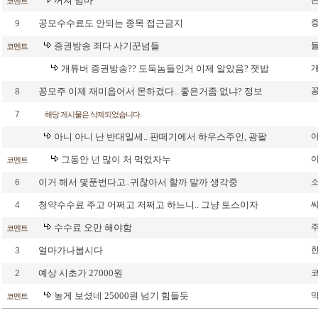
꺼져 임마
코멘트
공모수수료도 안되는 종목 접근금지
9
증권방송 죄다 사기꾼넘들
코멘트
개튜버 증권방송?? 도둑놈들인거 이제 알았음? 잿밥
꽁모주 이제 재미읍어서 몬하겄다.. 좋은거좀 없냐? 정보
8
7
해당 게시물은 삭제되었습니다.
아니 아니 난 반대일세.. 판떼기에서 하우스주인, 광팔
그동안 넌 많이 처 먹었자누
코멘트
이거 해서 몇푼번다고..귀찮아서 할까 말까 생각중
6
청약수수료 주고 어쩌고 저쩌고 하느니.. 그냥 토스이자
4
수수료 오만 해야함
코멘트
얼마가나봅시다
3
예상 시초가 27000원
2
높게 보셨네 25000원 넘기 힘들듯
코멘트