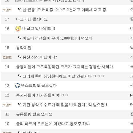
덕분에 치킨값벌고 갑니다
18
[코난테크놀로지]
난 균등1주 커피값 수수로 2천때고 거래세 때고 증
코멘트
나그네님 쫄지마요
17
나 떨고 있나요!!!!!!!
16
이노마 경쟁율이 무려 1,300대:1이 넘었다
청약미달
15
봉신 상장 미달이냐?
코멘트
균등이들이 그토록원하던 모두가 그지되는 평등한 사회가
14
그러게 똥이 상장한다해도 미달 안될거다 ㅋㅋㅋ
넥스트칩도 골로갔다
13
증권사들이 사기꾼들이야!ㅋㅋ
12
N
기관 청약 수수료가 왜 없음? 1% 인디 1억 받으면 1
코멘트
유통물량 별로 없네요
11
금리 빠르게 오르는데 미쳤다고 공모주 하냐
10