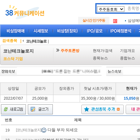
아크로
.
실시간 인기주동
삼성메
.
아하
.
아크로
.
삼성메
.
검색종목
|
코난테크놀로
|
아하
.
주주토론방
현재가/검색
기업개요
코난테크놀로지
종목뉴스
종합뉴스
코스닥 기업
[08/06]
"드론 잡는 드론" 니어스랩, IPO 시동 "2029년 방공망
상장일
공모가
장외종가
첫날 시초가/종가
현재가
2022/07/07
25,000원
35,300원 / 30,600원
15,050
원
번호
제목
다들 부자 되세요
[코난테크놀로지]
19
d