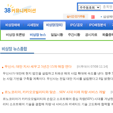
아크로
.
실시간 인기주동
삼성메
.
아하
.
아크로
.
삼성메
.
비상장 토론방
비상장 뉴스
일일시황
주간시황
공시자료
퇴출종
아하
.
무신사, 대만 지사 세우고 5년간 15개 매장 연다
[이투데이 07/08 11:14]
0
무신사가 대만에 현지 법인을 설립하고 K패션 해외 사업 확대에 속도를 낸다. 향후 5
는 사업 기반을 구축할 계획이다. 무신사는 전일 대만 지사를 설립했다고 8일 밝혔다. 
르노코리아, 카카오모빌리티와 맞손…SDV 시대 미래 차량 서비스 개발
[
르노코리아가 카카오모빌리티와 손잡고 소프트웨어 중심 차량(SDV) 시대를 겨냥한
리티 소프트웨어 기술을 결합해 차량 내 서비스와 커넥티드 기술 고도화에 협력할 계획