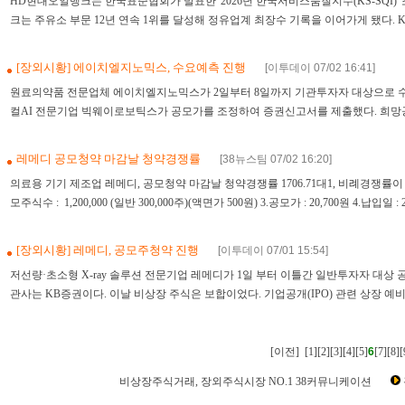
HD현대오일뱅크는 한국표준협회가 발표한 '2026년 한국서비스품질지수(KS-SQI)'
크는 주유소 부문 12년 연속 1위를 달성해 정유업계 최장수 기록을 이어가게 됐다. KS
[장외시황] 에이치엘지노믹스, 수요예측 진행
[이투데이 07/02 16:41]
7
원료의약품 전문업체 에이치엘지노믹스가 2일부터 8일까지 기관투자자 대상으로 수
컬AI 전문기업 빅웨이로보틱스가 공모가를 조정하여 증권신고서를 제출했다. 희망공모가
레메디 공모청약 마감날 청약경쟁률
[38뉴스팀 07/02 16:20]
8
의료용 기기 제조업 레메디, 공모청약 마감날 청약경쟁률 1706.71대1, 비례경쟁률이 3412대
모주식수 : 1,200,000 (일반 300,000주)(액면가 500원) 3.공모가 : 20,700원 4.납입일 : 202
[장외시황] 레메디, 공모주청약 진행
[이투데이 07/01 15:54]
9
저선량·초소형 X-ray 솔루션 전문기업 레메디가 1일 부터 이틀간 일반투자자 대상 
관사는 KB증권이다. 이날 비상장 주식은 보합이었다. 기업공개(IPO) 관련 상장 예비
[이전]
[1]
[2]
[3]
[4]
[5]
6
[7]
[8]
[
비상장주식거래, 장외주식시장 NO.1 38커뮤니케이션
비상장뉴스,비상장주식,장외주식,장외시장,인터넷공모,비상장주식거래,장외주식시세