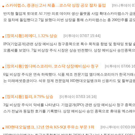
스카이랩스, 증권신고서 제출…코스닥 상장 공모 절차 돌입
[머니투데이 07/
반지형 혈압계 토대로 AI 기반 의료 데이터 생산 플랫폼 사업 확대스카이랩스가 
모 절차에 돌입했다고 7일 밝혔다.이번 상장을 통해 스카이랩스는 총 200만주를 공모할
[장외시황] 레메디, 1.32% 상승
[이투데이 07/07 15:44]
3
IPO(기업공개)관련 상장 예비심사 청구종목으로 특수 목적용 항법 및 항재밍 토탈 솔
오름세를 보였다. 7일 비상장 주식 시장은 상승 반전했다. 상장 예비심사 승인종목으로
[장외시황] 엠디에스코리아, 코스닥 상장예비심사 청구
[이투데이 07/06 16
6일 비상장 주식은 연속 하락했다. 식품 제조 전문기업 엠디에스코리아가 한국거래
는 미래에셋증권이다. 석유 정제 전문업체 HD현대오일뱅크와 신용카드 및 할부금융사
[장외시황] 컬리, 0.79% 상승
[이투데이 07/03 16:16]
5
3일 비상장 주식이 약세를 나타냈다. 기업공개(IPO) 관련 상장 예비심사 청구 종
스가 전날과 동일한 호가를 기록했다. 상장 예비심사 승인 종목으로 휴대용 엑스레이 
HD현대오일뱅크, 12년 연속 KS-SQI 주유소 부문 1위
[머니투데이 07/03 09: