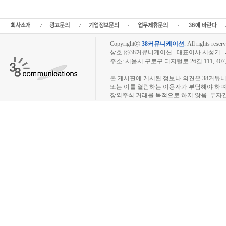
비상장주식시세,장외주식시황,IPO공모주,인터넷공모주,IPO뉴스,상장예정,스팩,
장,IPO주
Copyrightⓒ
38커뮤니케이션
.
All rights reserv
상호 ㈜38커뮤니케이션 대표이사 서성기 사업자
주소: 서울시 구로구 디지털로 26길 111, 40
장외주식시장, 장외주식 시세표, 장외주식매매
본 게시판에 게시된 정보나 의견은 38커뮤
또는 이를 열람하는 이용자가 부담해야 하
장외주식 거래를 목적으로 하지 않음. 투자