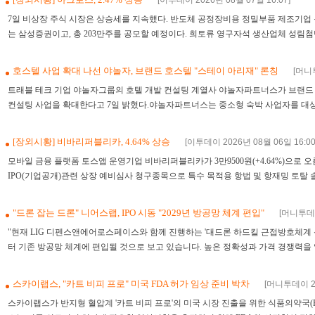
[이투데이 2026년 08월 07일 16:07]
0
7일 비상장 주식 시장은 상승세를 지속했다. 반도체 공정장비용 정밀부품 제조기업
는 삼성증권이고, 총 203만주를 공모할 예정이다. 희토류 영구자석 생산업체 성림첨단
호스텔 사업 확대 나선 야놀자, 브랜드 호스텔 "스테이 아리재" 론칭
[머니투
트래블 테크 기업 야놀자그룹의 호텔 개발 컨설팅 계열사 야놀자파트너스가 브랜드 호스텔 
컨설팅 사업을 확대한다고 7일 밝혔다.야놀자파트너스는 중소형 숙박 사업자를 대상으
[장외시황] 비바리퍼블리카, 4.64% 상승
[이투데이 2026년 08월 06일 16:00
모바일 금융 플랫폼 토스앱 운영기업 비바리퍼블리카가 3만9500원(+4.64%)으로 오
IPO(기업공개)관련 상장 예비심사 청구종목으로 특수 목적용 항법 및 항재밍 토탈 솔
"드론 잡는 드론" 니어스랩, IPO 시동 "2029년 방공망 체계 편입"
[머니투데이
"현재 LIG 디펜스앤에어로스페이스와 함께 진행하는 '대드론 하드킬 근접방호체계 신
터 기존 방공망 체계에 편입될 것으로 보고 있습니다. 높은 정확성과 가격 경쟁력을 
스카이랩스, "카트 비피 프로" 미국 FDA 허가 임상 준비 박차
[머니투데이 20
스카이랩스가 반지형 혈압계 '카트 비피 프로'의 미국 시장 진출을 위한 식품의약국(