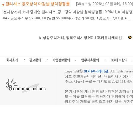
딜리셔스 공모청약 마감날 청약경쟁률
[38뉴스팀 2026년 08월 04일 16:00]
전자상거래 소매 중개업 딜리셔스, 공모청약 마감날 청약경쟁률 10.29대1, 비례경쟁률이 2
04 2.공모주식수 : 2,200,000 (일반 550,000주)(액면가 500원) 3.공모가 : 7,000원 4.....
비상장주식거래, 장외주식시장 NO.1 38커뮤니케이션
비상장뉴스,비상장주식,장외주식,장외시장,인터넷공모,비상장주식거래,장외주식시세
비상장주식시세,장외주식시황,IPO공모주,인터넷공모주,IPO뉴스,상장예정,스팩,
장,IPO주
Copyrightⓒ
38커뮤니케이션
.
All rights reserv
상호 ㈜38커뮤니케이션 대표이사 서성기 사업자
주소: 서울시 구로구 디지털로 26길 111, 40
장외주식시장, 장외주식 시세표, 장외주식매매
본 게시판에 게시된 정보나 의견은 38커뮤
또는 이를 열람하는 이용자가 부담해야 하
장외주식 거래를 목적으로 하지 않음. 투자