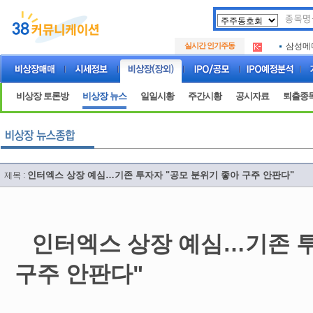
아크로
.
실시간 인기주동
삼성메
.
아하
.
아크로
.
삼성메
.
비상장 토론방
비상장 뉴스
일일시황
주간시황
공시자료
퇴출종
아하
.
인터엑스 상장 예심…기존 투자자 "공모 분위기 좋아 구주 안판다"
제목 :
인터엑스 상장 예심…기존 투
구주 안판다"