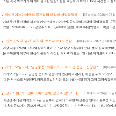
스는 미국 의료기기 허가에 필요한 임상시험을 추진하기 위해 FDA와 사전협의 절차(Q-Sub
케이앤에스아이앤씨 공모청약 마감날 청약경쟁률
[38뉴스팀 2026년 08월 
기타 무선 통신장비 제조업 케이앤에스아이앤씨, 공모청약 마감날 청약경쟁률 1079.55
약일 : 2026.08.04 ~ 05 2.공모주식수 : 2,400,000 (일반 600,000주)(액면가 100원) 3.공모가
"센서 반도체 명가" 해치텍, 코스닥 IPO 도전장
[머니투데이 2026년 08월 05일
예상 시총 1268억~1544억원해치텍이 코스닥 상장 시험대에 섰다. 센서 집적회로(I
을 극복할지 여부에 관심이 쏠린다.최성민 해치텍 대표는 5일 서울 여의도에서 IPO(기
카카오모빌리티, "임영웅콘" 셔틀버스 39개 노선 운영…신청은?
[머니투데이
카카오모빌리티가 임영웅 콘서트 관람객의 안전하고 편리한 이동을 위해 '카카오 T 셔
치 등 서비스도 제공한다.카카오모빌리티는 오는 9월 4~6일 경기 고양 고양종합운동장에서
[장외시황] 케이앤에스아이앤씨, 공모주 청약시작
[이투데이 2026년 08월 0
비상장 주식은 하락했다. 4일 금융투자 업계에 따르면 위성통신 안테나 솔루션 기
다. 확정공모가는 공모가 밴드상단인 1만1000원이며 기관투자자 대상 수요예측에서 경쟁률