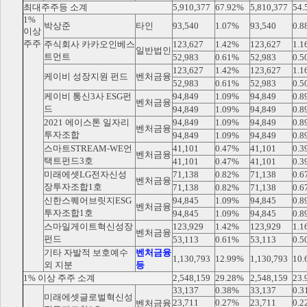
최대주주등 소계
5,910,377
67.92%
5,810,377
54.
1%
박상준
타인
93,540
1.07%
93,540
0.8
이상
주주
주식회사 카카오인베스
123,627
1.42%
123,627
1.1
일반법인
트먼트
52,983
0.61%
52,983
0.5
123,627
1.42%
123,627
1.1
케이비 성장지원 펀드
벤처금융
52,983
0.61%
52,983
0.5
케이비 통신3사 ESG펀
94,849
1.09%
94,849
0.8
벤처금융
드
94,849
1.09%
94,849
0.8
2021 에이스톤 일자리
94,849
1.09%
94,849
0.8
벤처금융
투자조합
94,849
1.09%
94,849
0.8
스마트STREAM-WE언
41,101
0.47%
41,101
0.3
벤처금융
택트펀드3호
41,101
0.47%
41,101
0.3
미래에셋LG전자신성
71,138
0.82%
71,138
0.6
벤처금융
장투자조합1호
71,138
0.82%
71,138
0.6
신한스퀘어브릿지ESG
94,845
1.09%
94,845
0.8
벤처금융
투자조합1호
94,845
1.09%
94,845
0.8
스마일게이트혁신성장
123,929
1.42%
123,929
1.1
벤처금융
펀드
53,113
0.61%
53,113
0.5
기타 자발적 보호예수
벤처금융
1,130,793
12.99%
1,130,793
10.
외 지분
등
1% 이상 주주 소계
2,548,159
29.28%
2,548,159
23.
33,137
0.38%
33,137
0.3
미래에셋글로벌혁신성
23,711
0.27%
23,711
0.2
벤처금융