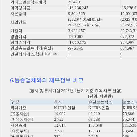
기타포괄손익누계액
23,429
-
이익잉여금
-16,236,247
-15,236,0
자본총계
9,804,825
10,691,0
(2026년 01월 01일~
(2025년 
사업연도
2026년 03월 31일)
2025년 1
매출액
3,020,257
20,743,3
영업이익
-979,667
672,972
당기순이익
-1,000,175
804,967
연결총포괄순이익(손실)
-976,745
804,967
연결회사에 포함된 회사 수
1
0
6.동종업체와의 재무정보 비교
[동사 및 유사기업 2026년 1분기 기준 요약 재무 현황]
(단위: 백만원)
구 분
동사
유일로보틱스
로보스
회계기준
K-IFRS 연결
K-IFRS 연결
K-IFRS
[유동자산]
10,092
40,010
75,886
[비유동자산]
2,722
68,638
35,644
자산총계
12,814
108,649
111,530
[유동부채]
2,788
12,938
23,456
[비유동부채]
222
2,245
268