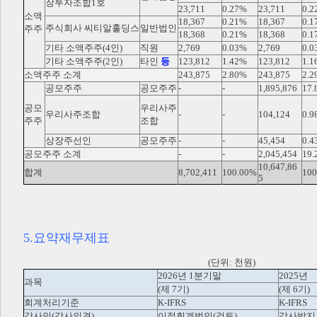
장투자조합1호
23,711
0.27%
23,711
0.2
소액
18,367
0.21%
18,367
0.1
주식회사 씨티알홀딩스
일반법인
주주
18,368
0.21%
18,368
0.1
기타 소액주주(4인)
직원
2,769
0.03%
2,769
0.0
기타 소액주주(2인)
타인
등
123,812
1.42%
123,812
1.1
소액주주 소계
243,875
2.80%
243,875
2.2
공모주주
공모주주
-
-
1,895,876
17.
공모
우리사주
우리사주조합
-
-
104,124
0.9
주주
조합
상장주선인
공모주주
-
-
45,454
0.4
공모주주 소계
-
-
2,045,454
19.
10,647,86
합계
8,702,411
100.00%
100
5
5.요약재무제표
(단위: 천원)
2026년 1분기말
2025년
과목
(제 7기)
(제 6기)
회계처리기준
K-IFRS
K-IFRS
감사인(감사의견)
이정회계법인(검토)
감사받지