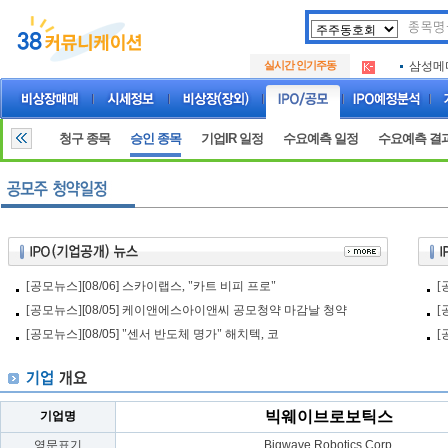
아크로
.
실시간 인기주동
삼성메
.
아하
.
아크로
.
삼성메
.
청구 종목
승인 종목
기업IR 일정
수요예측 일정
수요예측 결
아하
.
[공모뉴스]
[08/06]
스카이랩스, "카트 비피 프로"
[
[공모뉴스]
[08/05]
케이앤에스아이앤씨 공모청약 마감날 청약
[
[공모뉴스]
[08/05]
"센서 반도체 명가" 해치텍, 코
[
빅웨이브로보틱스
기업명
영문표기
Bigwave Robotics Corp.