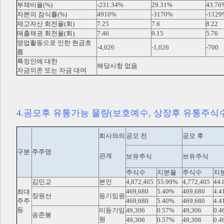
부채비율(%)
-231.34%
29.31%
43.76
자본의 잠식률(%)
4910%
-3170%
-1129
재고자산 회전율(회)
7.25
7.6
8.22
매출채권 회전율(회)
7.46
9.15
5.76
영업활동으로 인한 현금흐
-4,026
-1,026
-700
름
특정인에 대한
해당사항 없음
자금의존 또는 자금 대여
4.공모후 유통가능 물량(보호예수, 상장후 유통주식수
회사와의
공모 전
공모 후
구분
주주명
관계
보유주식
보유주식
주식수
지분율
주식수
지
김민교
본인
4,872,405
55.99%
4,772,405
44.
469,680
5.40%
469,680
4.4
최대
장원선
등기임원
주주
469,680
5.40%
469,680
4.4
등
미등기임
49,306
0.57%
49,306
0.4
송준봉
원
49,306
0.57%
49,306
0.4