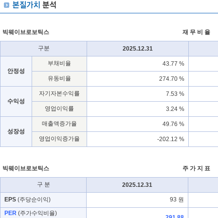
빅웨이브로보틱스
재 무 비 율
구분
2025.12.31
부채비율
43.77 %
안정성
유동비율
274.70 %
자기자본수익률
7.53 %
수익성
영업이익률
3.24 %
매출액증가율
49.76 %
성장성
영업이익증가율
-202.12 %
빅웨이브로보틱스
주 가 지 표
구 분
2025.12.31
EPS
(주당순이익)
93 원
PER
(주가수익비율)
291.88