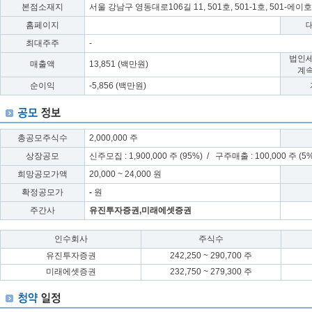
본점소재지
서울 강남구 영동대로106길 11, 501호, 501-1호, 501-에
홈페이지
최대주주
-
법인
매출액
13,851 (백만원)
계
순이익
-5,856 (백만원)
총공모주식수
2,000,000 주
상장공모
신주모집 : 1,900,000 주 (95%) / 구주매출 : 100,000 주 (5
희망공모가액
20,000 ~ 24,000 원
확정공모가
-
원
주간사
유진투자증권,미래에셋증권
인수회사
주식수
유진투자증권
242,250 ~ 290,700 주
미래에셋증권
232,750 ~ 279,300 주