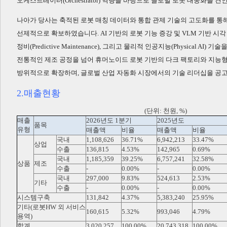
오케스트레이터(Orchestrator) 역량을 바탕으로 글로벌 로봇 대중화를 
나아가 당사는 축적된 로봇 매칭 데이터와 통합 관제 기술의 고도화를 통해
선제적으로 확보하였습니다. AI 기반의 로봇 기능 증강 및 VLM 기반 시각 지
정비(Predictive Maintenance), 그리고 물리적 인공지능(Physical
전통적인 제조 공정을 넘어 휴머노이드 로봇 기반의 다크 팩토리와 지능형
방위적으로 확장하며, 글로벌 산업 자동화 시장에서의 기술 리더십을 공고
2.매출현황
(단위: 천원, %)
매출
2026년도 1분기
2025년도
품목
유형
매출액
비율
매출액
비율
국내
1,108,626
36.71%
6,942,213
33.47%
상업
수출
136,815
4.53%
142,965
0.69%
국내
1,185,359
39.25%
6,757,241
32.58%
상품
제조
수출
-
0.00%
-
0.00%
국내
297,000
9.83%
524,613
2.53%
기타
수출
-
0.00%
-
0.00%
시스템구축
131,842
4.37%
5,383,240
25.95%
기타(로봇HW 외 서비스
160,615
5.32%
993,046
4.79%
용역)
합계
3,020,257
100.00%
20,743,318
100.00%