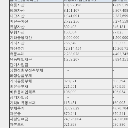
유동자산
10,092,198
12,095,1
당좌자산
8,151,107
9,807,49
재고자산
1,941,091
2,287,69
비유동자산
2,722,256
3,274,55
유형자산
802,403
846,181
무형자산
153,304
97,825
기타금융자산
1,000,000
1,500,00
기타자산
766,549
830,553
자산총계
12,814,454
15,369,7
유동부채
2,788,078
4,402,74
유동매입채무
1,959,207
3,894,35
단기차입금
-
-
상환전환우선주부채
-
-
파생상품부채
-
-
기타유동부채
828,871
508,394
비유동부채
221,551
275,959
비유동매입채무
106,099
106,054
장기차입금
-
-
기타비유동부채
115,451
169,905
부채총계
3,009,629
4,678,70
자본금
870,241
870,241
자본잉여금
24,526,004
24,526,0
자본조정
621,398
530,880