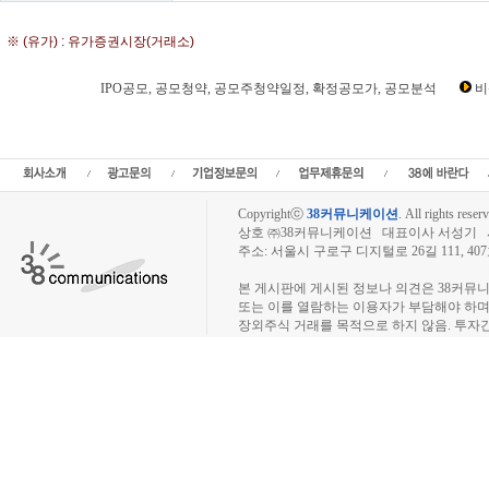
※ (유가) : 유가증권시장(거래소)
IPO공모, 공모청약, 공모주청약일정, 확정공모가, 공모분석
비
빅웨이브로보틱스 IPO공모, 빅웨이브로보틱스 공모일정,상장예비심사,신규상장,I
로보틱스 승인,상장예심,기업IR일정,수요예측일정,수요예측결과,빅웨이브로보틱스
웨이브로보틱스주식수,공모분
Copyrightⓒ
38커뮤니케이션
.
All rights reserv
상호 ㈜38커뮤니케이션 대표이사 서성기 사업자
주소: 서울시 구로구 디지털로 26길 111, 40
장외주식시장, 장외주식 시세표, 장외주식매매
본 게시판에 게시된 정보나 의견은 38커뮤
또는 이를 열람하는 이용자가 부담해야 하
장외주식 거래를 목적으로 하지 않음. 투자