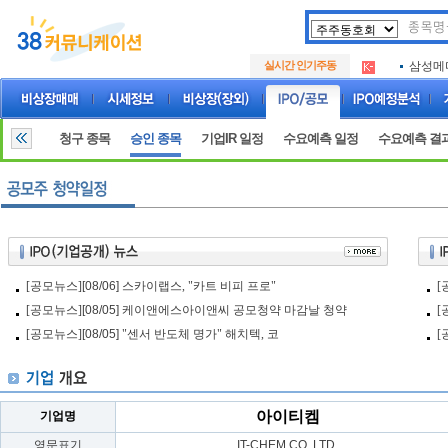
아크로
.
실시간 인기주동
삼성메
.
아하
.
아크로
.
삼성메
.
청구 종목
승인 종목
기업IR 일정
수요예측 일정
수요예측 결
아하
.
[공모뉴스]
[08/06]
스카이랩스, "카트 비피 프로"
[
[공모뉴스]
[08/05]
케이앤에스아이앤씨 공모청약 마감날 청약
[
[공모뉴스]
[08/05]
"센서 반도체 명가" 해치텍, 코
[
아이티켐
기업명
영문표기
IT-CHEM CO.,LTD.