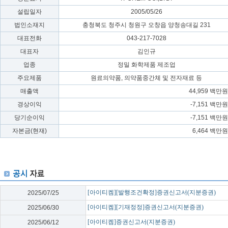
설립일자
2005/05/26
법인소재지
충청북도 청주시 청원구 오창읍 양청송대길 231
대표전화
043-217-7028
대표자
김인규
업종
정밀 화학제품 제조업
주요제품
원료의약품, 의약품중간체 및 전자재료 등
매출액
44,959 백
경상이익
-7,151 백
당기순이익
-7,151 백
자본금(현재)
6,464 백
[아이티켐][발행조건확정]증권신고서(지분증권)
2025/07/25
[아이티켐][기재정정]증권신고서(지분증권)
2025/06/30
[아이티켐]증권신고서(지분증권)
2025/06/12