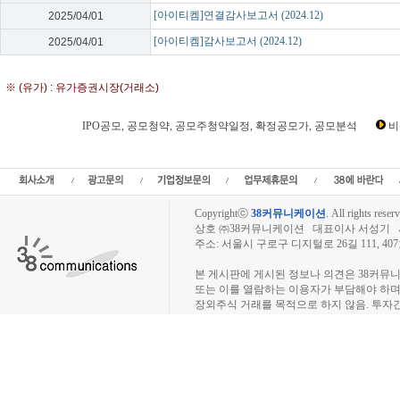
[아이티켐]연결감사보고서 (2024.12)
2025/04/01
[아이티켐]감사보고서 (2024.12)
2025/04/01
※ (유가) : 유가증권시장(거래소)
IPO공모, 공모청약, 공모주청약일정, 확정공모가, 공모분석
비
아이티켐 IPO공모, 아이티켐 공모일정,상장예비심사,신규상장,IPO,아이티켐 공모
일정,수요예측결과,아이티켐상장, 아이티켐 공모주청약일정, 
Copyrightⓒ
38커뮤니케이션
.
All rights reserv
상호 ㈜38커뮤니케이션 대표이사 서성기 사업자
주소: 서울시 구로구 디지털로 26길 111, 40
장외주식시장, 장외주식 시세표, 장외주식매매
본 게시판에 게시된 정보나 의견은 38커뮤
또는 이를 열람하는 이용자가 부담해야 하
장외주식 거래를 목적으로 하지 않음. 투자