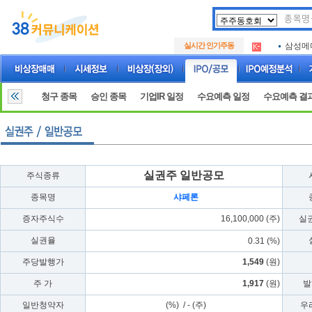
아크로
.
실시간 인기주동
삼성메
.
아하
.
아크로
.
삼성메
.
청구 종목
승인 종목
기업IR 일정
수요예측 일정
수요예측 결
아하
.
실권주 일반공모
주식종류
종목명
샤페론
증자주식수
16,100,000 (주)
실
실권율
0.31 (%)
주당발행가
1,549
(원)
주 가
1,917
(원)
발
일반청약자
(%) / - (주)
우