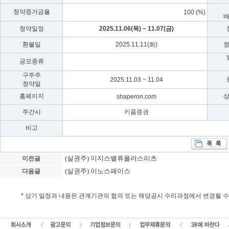
청약증거금율
100 (%)
청약일정
2025.11.06(목) ~ 11.07(금)
환불일
2025.11.11(화)
공모종류
구주주
2025.11.03 ~ 11.04
청약일
홈페이지
shaperon.com
주간사
키움증권
비고
(실권주) 이지스밸류플러스리츠
이전글
(실권주) 이노스페이스
다음글
* 상기 일정과 내용은 관계기관의 협의 또는 해당공시 수리과정에서 변경될 
샤페론 실권주 일반공모, 샤페론 청약일정, 상장일, 샤페론 가액 , 신주발행가, 확정
일반공모,실권주주식수,실권