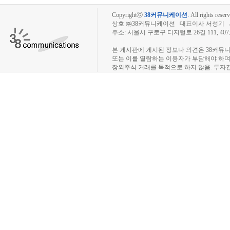
Copyrightⓒ
38커뮤니케이션
.
All rights reserv
상호 ㈜38커뮤니케이션 대표이사 서성기 사업자
주소: 서울시 구로구 디지털로 26길 111, 40
장외주식시장, 장외주식 시세표, 장외주식매매
본 게시판에 게시된 정보나 의견은 38커뮤
또는 이를 열람하는 이용자가 부담해야 하
장외주식 거래를 목적으로 하지 않음. 투자