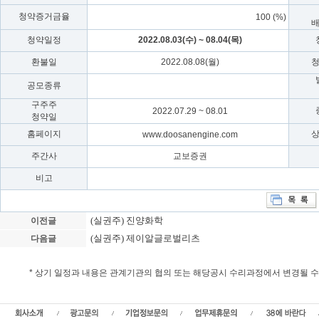
청약증거금율
100 (%)
청약일정
2022.08.03(수) ~ 08.04(목)
환불일
2022.08.08(월)
공모종류
구주주
2022.07.29 ~ 08.01
청약일
홈페이지
www.doosanengine.com
주간사
교보증권
비고
(실권주) 진양화학
이전글
(실권주) 제이알글로벌리츠
다음글
* 상기 일정과 내용은 관계기관의 협의 또는 해당공시 수리과정에서 변경될 
HSD엔진(구.두산엔진) 실권주 일반공모, HSD엔진(구.두산엔진) 청약일정, 상장일, 
산엔진) 청약경쟁률,주가,주식수,HSD엔진(구.두산엔진) 환불일,실권주,유