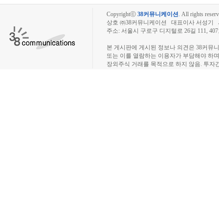
Copyrightⓒ
38커뮤니케이션
.
All rights reserv
상호 ㈜38커뮤니케이션 대표이사 서성기 사업자
주소: 서울시 구로구 디지털로 26길 111, 40
장외주식시장, 장외주식 시세표, 장외주식매매
본 게시판에 게시된 정보나 의견은 38커뮤
또는 이를 열람하는 이용자가 부담해야 하
장외주식 거래를 목적으로 하지 않음. 투자