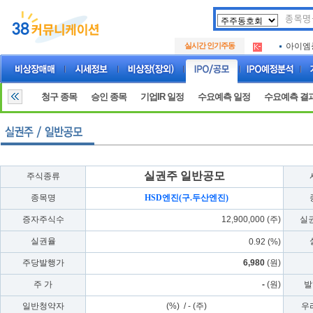
아크로
.
실시간 인기주동
아이엠
.
루켄테
.
아크로
.
아이엠
.
청구 종목
승인 종목
기업IR 일정
수요예측 일정
수요예측 결
루켄테
.
실권주 일반공모
주식종류
종목명
HSD엔진(구.두산엔진)
증자주식수
12,900,000 (주)
실
실권율
0.92 (%)
주당발행가
6,980
(원)
주 가
-
(원)
발
일반청약자
(%) / - (주)
우