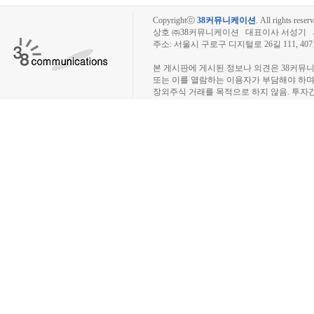
Copyrightⓒ
38커뮤니케이션
.
All rights reserv
상호 ㈜38커뮤니케이션 대표이사 서성기 사업자
주소: 서울시 구로구 디지털로 26길 111, 40
장외주식시장, 장외주식 시세표, 장외주식매매
본 게시판에 게시된 정보나 의견은 38커뮤
또는 이를 열람하는 이용자가 부담해야 하
장외주식 거래를 목적으로 하지 않음. 투자