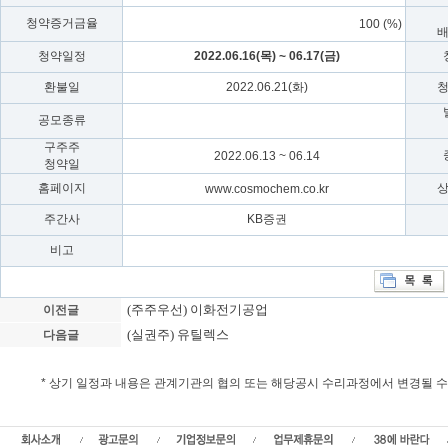
청약증거금율
100 (%)
청약일정
2022.06.16(목) ~ 06.17(금)
환불일
2022.06.21(화)
공모종류
구주주
2022.06.13 ~ 06.14
청약일
홈페이지
www.cosmochem.co.kr
주간사
KB증권
비고
(주주우선) 이화전기공업
이전글
(실권주) 유틸렉스
다음글
* 상기 일정과 내용은 관계기관의 협의 또는 해당공시 수리과정에서 변경될 
코스모화학 실권주 일반공모, 코스모화학 청약일정, 상장일, 코스모화학 가액 , 신
불일,실권주,유상증자,일반공모,실권주주