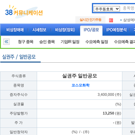
아크로
.
실시간 인기주동
삼성메
.
아하
.
아크로
.
삼성메
.
청구 종목
승인 종목
기업IR 일정
수요예측 일정
수요예측 결
아하
.
실권주 일반공모
주식종류
종목명
코스모화학
증자주식수
3,400,000 (주)
실
실권율
(%)
주당발행가
13,250
(원)
주 가
-
(원)
발
일반청약자
(%) / - (주)
우