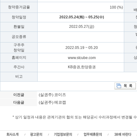
청약증거금율
100 (%)
청약일정
2022.05.24(화) ~ 05.25(수)
환불일
2022.05.27(금)
공모종류
구주주
2022.05.19 ~ 05.20
청약일
홈페이지
www.stcube.com
주간사
KB증권,한양증권
비고
(실권주) 코이즈
이전글
(실권주) 에코캡
다음글
* 상기 일정과 내용은 관계기관의 협의 또는 해당공시 수리과정에서 변경될 
에스티큐브 실권주 일반공모, 에스티큐브 청약일정, 상장일, 에스티큐브 가액 , 신
불일,실권주,유상증자,일반공모,실권주주