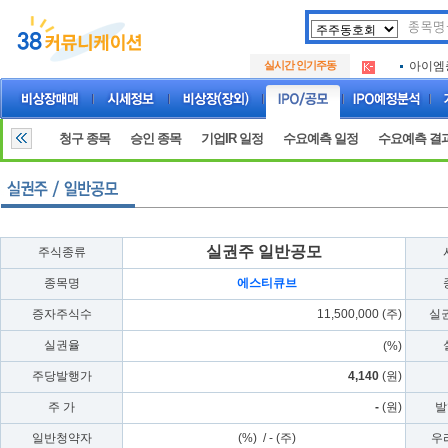
아크로
.
실시간 인기주동
아이엠
.
루켄테
.
아크로
.
아이엠
.
청구 종목
승인 종목
기업IR 일정
수요예측 일정
수요예측 결
루켄테
.
실권주 일반공모
주식종류
종목명
에스티큐브
증자주식수
11,500,000 (주)
실
실권율
(%)
주당발행가
4,140
(원)
주 가
-
(원)
발
일반청약자
(%) / - (주)
우