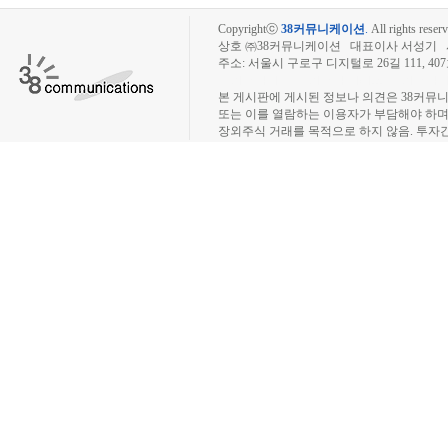
Copyrightⓒ
38커뮤니케이션
.
All rights reserv
상호 ㈜38커뮤니케이션 대표이사 서성기 사업자
주소: 서울시 구로구 디지털로 26길 111, 40
장외주식시장, 장외주식 시세표, 장외주식매매
본 게시판에 게시된 정보나 의견은 38커뮤
또는 이를 열람하는 이용자가 부담해야 하
장외주식 거래를 목적으로 하지 않음. 투자