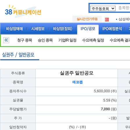
아크로
.
실시간 인기주동
삼성메
.
아하
.
아크로
.
삼성메
.
청구 종목
승인 종목
기업IR 일정
수요예측 일정
수요예측 결
아하
.
실권주 일반공모
주식종류
종목명
에코캡
증자주식수
5,600,000 (주)
실
실권율
5.59 (%)
주당발행가
7,090
(원)
주 가
-
(원)
발
일반청약자
(%) / - (주)
우