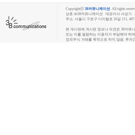
Copyrightⓒ
38커뮤니케이션
.
All rights reserv
상호 ㈜38커뮤니케이션 대표이사 서성기 사업자
주소: 서울시 구로구 디지털로 26길 111, 40
장외주식시장, 장외주식 시세표, 장외주식매매
본 게시판에 게시된 정보나 의견은 38커뮤
또는 이를 열람하는 이용자가 부담해야 하
장외주식 거래를 목적으로 하지 않음. 투자