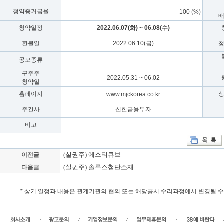
청약증거금율
100 (%)
청약일정
2022.06.07(화) ~ 06.08(수)
환불일
2022.06.10(금)
공모종류
구주주
2022.05.31 ~ 06.02
청약일
홈페이지
www.mjckorea.co.kr
주간사
신한금융투자
비고
(실권주) 에스티큐브
이전글
(실권주) 솔루스첨단소재
다음글
* 상기 일정과 내용은 관계기관의 협의 또는 해당공시 수리과정에서 변경될 
에코캡 실권주 일반공모, 에코캡 청약일정, 상장일, 에코캡 가액 , 신주발행가, 확정
일반공모,실권주주식수,실권