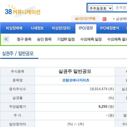
두나무
.
실시간 인기주동
삼성메
.
루켄테
.
두나무
.
삼성메
.
청구 종목
승인 종목
기업IR 일정
수요예측 일정
수요예측 결
루켄테
.
실권주 일반공모
주식종류
종목명
코람코에너지리츠
증자주식수
18,914,474 (주)
실
실권율
(%)
주당발행가
6,250
(원)
주 가
-
(원)
발
일반청약자
(%) / - (주)
우