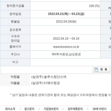
청약증거금율
100 (%)
청약일정
2022.04.21(목) ~ 04.22(금)
환불일
2022.04.26(화)
공모종류
구주주
2022.04.18 ~ 04.19
청약일
홈페이지
www.koramco.co.kr
주간사
NH투자증권,삼성증권
비고
(실권주) 솔루스첨단소재
이전글
(실권주) 티웨이항공
다음글
* 상기 일정과 내용은 관계기관의 협의 또는 해당공시 수리과정에서 변경될 
코람코에너지리츠 실권주 일반공모, 코람코에너지리츠 청약일정, 상장일, 코람코에너
주가,주식수,코람코에너지리츠 환불일,실권주,유상증자,일반