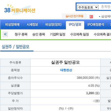
아크로
.
실시간 인기주동
삼성메
.
아하
.
아크로
.
삼성메
.
청구 종목
승인 종목
기업IR 일정
수요예측 일정
수요예측 결
아하
.
실권주 일반공모
주식종류
종목명
대한전선
증자주식수
388,000,000 (주)
실
실권율
4.05 (%)
주당발행가
1,260
(원)
주 가
-
(원)
발
일반청약자
(%) / - (주)
우