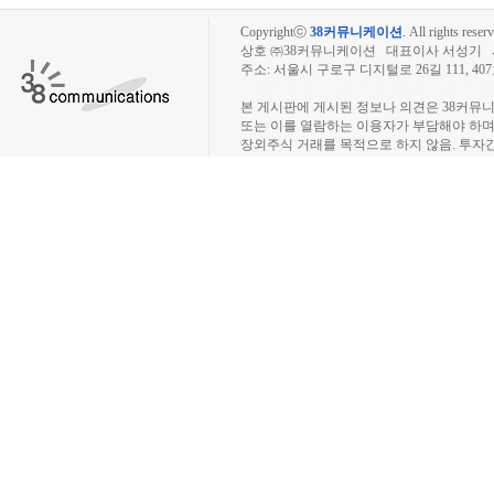
Copyrightⓒ
38커뮤니케이션
.
All rights reserv
상호 ㈜38커뮤니케이션 대표이사 서성기 사업자
주소: 서울시 구로구 디지털로 26길 111, 40
장외주식시장, 장외주식 시세표, 장외주식매매
본 게시판에 게시된 정보나 의견은 38커뮤
또는 이를 열람하는 이용자가 부담해야 하
장외주식 거래를 목적으로 하지 않음. 투자