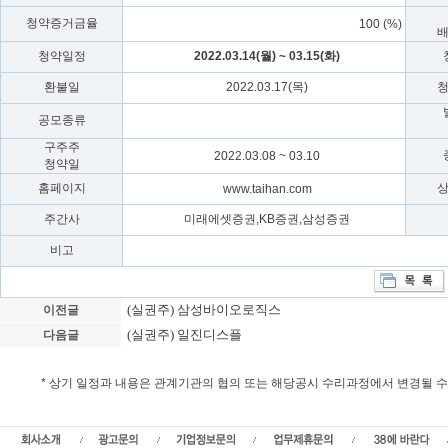
청약증거금율
100 (%)
청약일정
2022.03.14(월) ~ 03.15(화)
환불일
2022.03.17(목)
공모종류
구주주
2022.03.08 ~ 03.10
청약일
홈페이지
www.taihan.com
주간사
미래에셋증권,KB증권,삼성증권
비고
(실권주) 삼성바이오로직스
이전글
(실권주) 일진디스플
다음글
* 상기 일정과 내용은 관계기관의 협의 또는 해당공시 수리과정에서 변경될 
대한전선 실권주 일반공모, 대한전선 청약일정, 상장일, 대한전선 가액 , 신주발행
주,유상증자,일반공모,실권주주식수