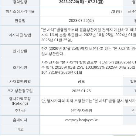
청약일정
2023.07.20(목) ~ 07.21(금)
행
최저조정가액비율
신주
70 (%)
환불일
2023.07.25(화)
"본 사채" 발행일로부터 원금상환기일 전까지 계산하고, 매
이자지급 방법
자의 1/4씩 분할 후급한다. 2023년 10월 25일, 2024년 01월 2
2025년 01월 25일,
만기(2026년 07월 25일)까지 보유하고 있는 "본 사채"의 
만기상환
일시상환한다.
사채권자는 "본 사채"의 발행일로부터 1년 6개월(2025년 
조기상환
수 있다. 2025년 01월 25일 103.0953% 2025년 04월 25일 
104.7316% 2026년 01월
사채발행방법
공모
발
조기상환청구일
2025.01.25
행사가액조정
단, 행사가격의 최저 조정한도는 "본 사채" 발행 당시 행사가
(Refixing)
주간사
신한투자증권
신
홈페이지
company.locojoy.co.kr
비고