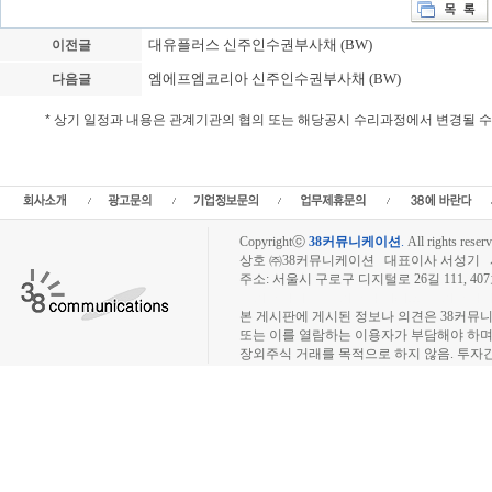
대유플러스 신주인수권부사채 (BW)
이전글
엠에프엠코리아 신주인수권부사채 (BW)
다음글
* 상기 일정과 내용은 관계기관의 협의 또는 해당공시 수리과정에서 변경될 
에이프로젠헬스케어게임즈 신주인수권부사채,일반공모,CB발행,BW발행,EB발행,
임즈 행사가액 , 발행가, 에이프로젠헬스케어게임즈 청약경쟁률,주가,주식수,에이
환사채,에이프로젠헬스케어게임즈,
Copyrightⓒ
38커뮤니케이션
.
All rights reserv
상호 ㈜38커뮤니케이션 대표이사 서성기 사업자
주소: 서울시 구로구 디지털로 26길 111, 40
장외주식시장, 장외주식 시세표, 장외주식매매
본 게시판에 게시된 정보나 의견은 38커뮤
또는 이를 열람하는 이용자가 부담해야 하
장외주식 거래를 목적으로 하지 않음. 투자