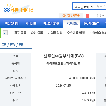
아크로
.
실시간 인기주동
삼성메
.
아하
.
아크로
.
삼성메
.
청구 종목
승인 종목
기업IR 일정
수요예측 일정
수요예측 결
아하
.
신주인수권부사채 (BW)
종류
종목명
에이프로젠헬스케어게임즈
회차
6
사채의 권면총액
40,000,000,000 (원)
사채만기
2026.07.25
행사가액
1,276 (원)
주 가
1,674
(원)