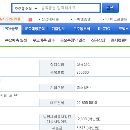
아크로스
두나무
엑소코바이오
.
실시간 인기주동
삼성메디슨
아이엠증권
SK에코플랜트
.
아하
루켄테크놀러지
플럼라인생명과
.
아크로스
두나무
엑소코바이오
.
삼성메디슨
아이엠증권
SK에코플랜트
.
수요예측 일정
수요예측 결과
공모주청약 일정
신규상장
증시캘린더
아하
루켄테크놀러지
플럼라인생명과
.
진행상황
신규상장
종목코드
365660
업
기업구분
중소일반
털1로 145
대표전화
02-855-5815
법인세비용차감전
-2,898 (백만원)
계속사업이익
자본금
6,675 (백만원)