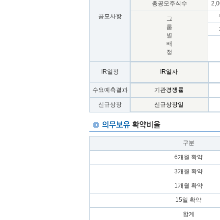
총공모주식수
2,0
공모사항
그
룹
별
배
정
IR일정
IR일자
수요예측결과
기관경쟁률
신규상장
신규상장일
구분
6개월 확약
3개월 확약
1개월 확약
15일 확약
합계