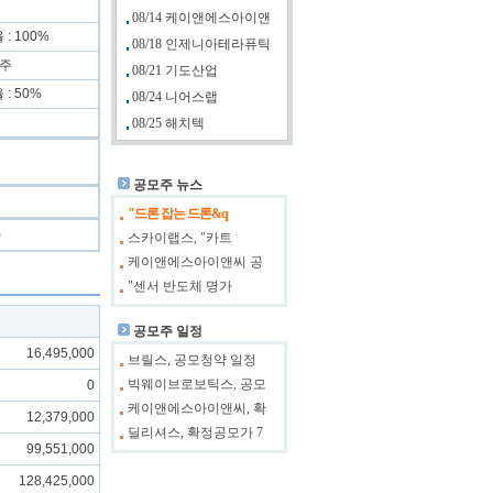
08/14 케이앤에스아이앤
: 100%
08/18 인제니아테라퓨틱
 주
08/21 기도산업
: 50%
08/24 니어스랩
08/25 해치텍
공모주 뉴스
"드론 잡는 드론&q
)
스카이랩스, "카트
케이앤에스아이앤씨 공
"센서 반도체 명가
공모주 일정
16,495,000
브릴스, 공모청약 일정
빅웨이브로보틱스, 공모
0
케이앤에스아이앤씨, 확
12,379,000
딜리셔스, 확정공모가 7
99,551,000
128,425,000