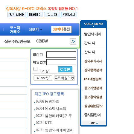
빨간색 매매
CB/BW
실권주/일반공모
팝 니 다
삽 니 다
장외주식시세
장외종목분석
IPO 예정분석
공모기업분석
최근 IPO 청구종목
공모청약일정
08/06 동원파츠
실권/일반공모
08/04 에스텍시스템
증시캘린더
07/31 범한메카텍(구.두
07/31 KTE
07/31 영광와이케이엠씨