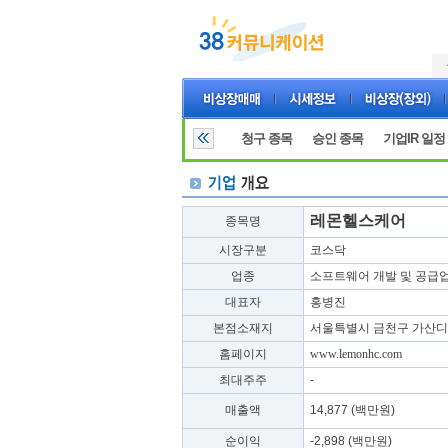
청구 종목
승인 종목
기업IR 일정
레몬헬스케어
종목명
시장구분
코스닥
업종
소프트웨어 개발 및 공급
대표자
홍병진
본점소재지
서울특별시 금천구 가산디지
홈페이지
www.lemonhc.com
최대주주
-
매출액
14,877 (백만원)
순이익
-2,898 (백만원)