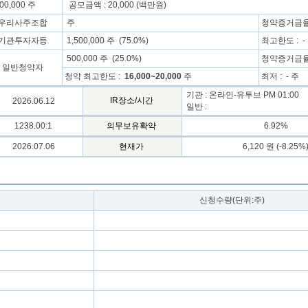
00,000 주
공모금액 : 20,000 (백만원)
우리사주조합
주
청약증거금율 
기관투자자등
1,500,000 주 (75.0%)
최고한도 : -
500,000 주 (25.0%)
청약증거금율 
일반청약자
청약 최고한도 :
16,000~20,000
주
최저 : - 주
기관 : 온라인-유투브 PM 01:00
IR장소/시간
2026.06.12
일반 :
1238.00:1
의무보유확약
6.92%
2026.07.06
현재가
6,120 원 (-8.25%
신청수량(단위:주)