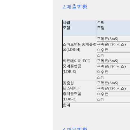
2.매출현황
(단위 : 천원
사업
수익
모델
모델
구독료(SaaS)
스마트병원중계플랫
구축료(라이선스)
폼(LDB-H)
수수료
소계
의료데이터-ECO
구독료(SaaS)
중계플랫폼
구축료(라이선스)
(LDB-E)
수수료
소계
맞춤형
구독료(SaaS)
헬스데이터
구축료(라이선스)
중계플랫폼
수수료
(LDB-D)
소계
합계
3.재무현황