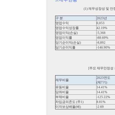
(1) 재무성장성 및 안
(단위: 백
구 분
2023년
영업수익
6,053
영업수익성장률
42.19%
영업이익(손실)
-5,368
영업이익률
-88.69%
당기순이익(손실)
-8,892
당기순이익률
-146.90%
[주요 재무안정성 지
(단위: 
2023연도
재무비율
(제7기)
유동비율
14.41%
당좌비율
14.41%
부채비율
-125.22%
차입금의존도 (주1)
8.81%
이자보상배율(배)
-2.69