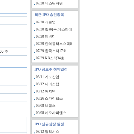
07/30 데스틴파워
최근 IPO 승인종목
07/30 래블업
07/30 멜콘(구.에스앤에
07/30 엠비디
07/29 한화플러스스팩6
07/29 한국스팩17호
00 주
07/29 KB스팩34호
IPO 공모주 청약일정
08/11 기도산업
08/12 니어스랩
08/12 해치텍
08/26 스카이랩스
09/08 브릴스
09/08 네오사피엔스
IPO 신규상장 일정
08/12 딜리셔스