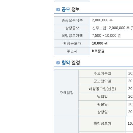
총공모주식수
2,000,000 주
상장공모
신주모집 : 2,000,000 주 (
희망공모가액
7,500 ~ 10,000 원
확정공모가
10,000
원
주간사
KB증권
수요예측일
202
공모청약일
202
배정공고일(신문)
20
주요일정
납입일
202
환불일
202
상장일
202
확정공모가
10