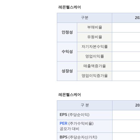
레몬헬스케어
구분
20
부채비율
안정성
유동비율
자기자본수익률
수익성
영업이익률
매출액증가율
성장성
영업이익증가율
레몬헬스케어
구 분
20
EPS
(주당순이익)
PER
(주가수익비율)
공모가 대비
BPS
(주당순자산가치)