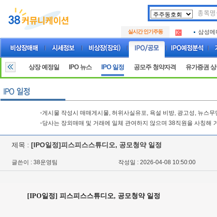
아크로
.
실시간 인기주동
삼성메
.
아하
.
아크로
.
삼성메
.
상장 예정일
IPO 뉴스
IPO 일정
공모주 청약자격
유가증권 
아하
.
·
게시물 작성시 매매게시물, 허위사실유포, 욕설 비방, 광고성, 뉴스
·
당사는 장외매매 및 거래에 일체 관여하지 않으며 38직원을 사칭해 
제목 :
[IPO일정]피스피스스튜디오, 공모청약 일정
글쓴이 : 38운영팀
작성일 : 2026-04-08 10:50:00
[IPO일정] 피스피스스튜디오, 공모청약 일정