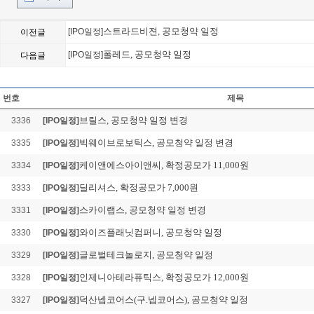
스트라드비젼, 공모청약 일정
[IPO일정]
이전글
폴레드, 공모청약 일정
[IPO일정]
다음글
피스피스스튜디오, 공모청
Loading Time [ 0.01 Sec ] 
번호
제목
브릴스, 공모청약 일정 변경
3336
[IPO일정]
빅웨이브로보틱스, 공모청약 일정 변경
3335
[IPO일정]
케이앤에스아이앤씨, 확정공모가 11,000원
3334
[IPO일정]
딜리셔스, 확정공모가 7,000원
3333
[IPO일정]
스카이랩스, 공모청약 일정 변경
3331
[IPO일정]
와이즈플래닛컴퍼니, 공모청약 일정
3330
[IPO일정]
글로벌테크놀로지, 공모청약 일정
3329
[IPO일정]
인제니아테라퓨틱스, 확정공모가 12,000원
3328
[IPO일정]
덕산넵코어스(구.넵코어스), 공모청약 일정
3327
[IPO일정]