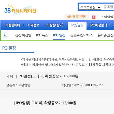
아크로
.
실시간 인기주동
아이엠
.
루켄테
.
아크로
.
아이엠
.
상장 예정일
IPO 뉴스
IPO 일정
공모주 청약자격
유가증권 
루켄테
.
·
게시물 작성시 매매게시물, 허위사실유포, 욕설 비방, 광고성, 뉴스
·
당사는 장외매매 및 거래에 일체 관여하지 않으며 38직원을 사칭해 
제목 :
[IPO일정]그래피, 확정공모가 15,000원
글쓴이 : 38운영팀
작성일 : 2025-08-08 12:49:27
[IPO일정] 그래피, 확정공모가 15,000원