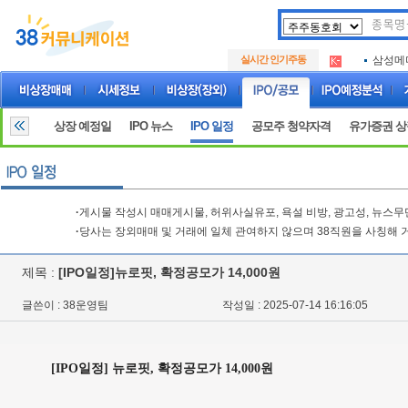
아크로
.
실시간 인기주동
삼성메
.
아하
.
아크로
.
삼성메
.
상장 예정일
IPO 뉴스
IPO 일정
공모주 청약자격
유가증권 
아하
.
·
게시물 작성시 매매게시물, 허위사실유포, 욕설 비방, 광고성, 뉴스
·
당사는 장외매매 및 거래에 일체 관여하지 않으며 38직원을 사칭해 
제목 :
[IPO일정]뉴로핏, 확정공모가 14,000원
글쓴이 : 38운영팀
작성일 : 2025-07-14 16:16:05
[IPO일정] 뉴로핏, 확정공모가 14,000원