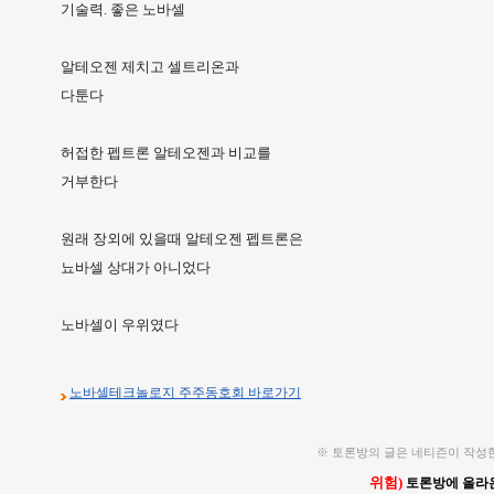
기술력. 좋은 노바셀
알테오젠 제치고 셀트리온과
다툰다
허접한 펩트론 알테오젠과 비교를
거부한다
원래 장외에 있을때 알테오젠 펩트론은
뇨바셀 상대가 아니었다
노바셀이 우위였다
노바셀테크놀로지 주주동호회 바로가기
※ 토론방의 글은 네티즌이 작성
위험)
토론방에 올라온