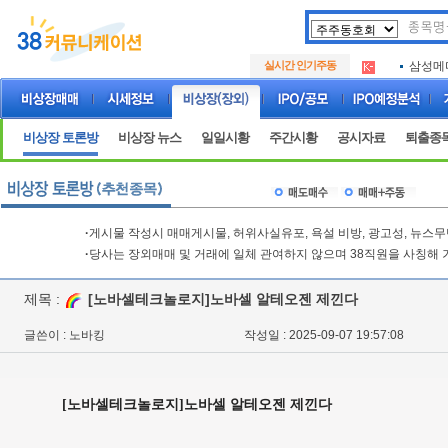
아크로
.
실시간 인기주동
삼성메
.
아하
.
아크로
.
삼성메
.
비상장 토론방
비상장 뉴스
일일시황
주간시황
공시자료
퇴출종
아하
.
·
게시물 작성시 매매게시물, 허위사실유포, 욕설 비방, 광고성, 뉴스
·
당사는 장외매매 및 거래에 일체 관여하지 않으며 38직원을 사칭해 
제목 :
[노바셀테크놀로지]노바셀 알테오젠 제낀다
글쓴이 : 노바킹
작성일 : 2025-09-07 19:57:08
[노바셀테크놀로지]노바셀 알테오젠 제낀다