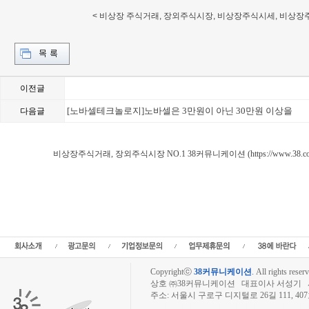
< 비상장 주식거래, 장외주식시장, 비상장주식시세, 비상장주
이전글
[노바셀테크놀로지]노바셀은 3만원이 아닌 30만원 이상을
다음글
[노바셀테크놀로지]노바셀 알
Loading Time [ 0.02 Sec 
비상장주식거래, 장외주식시장 NO.1 38커뮤니케이션 (https://www.38.co.
장외주식,비상장토론방,노바셀테크놀로지 주주토론방,노바셀테크놀로지 기업개요,
관련뉴스,노바셀테크놀로지 주식,노바셀테크놀로지 기업가치,노바셀테크놀로지 실
놀로지 상장,38커뮤니케이션,삼팔커뮤니케이션,38stock,38,비상장,비상장주식
세,장외주식거래,장외거래,비상장주식매매,비상장시세,장외시세,장외주식시장,주주동호
상장예정,스팩,공모주,기업공개,공모공모청약일정,신규상장,공모주청약,장외시황,장
코넥스,KONEX,KOSCOM,팍스넷,제3주식시장,KOSDAQ,KOSPI,삼성sds,
Copyrightⓒ
38커뮤니케이션
.
All rights reserv
상호 ㈜38커뮤니케이션 대표이사 서성기 사업자
주소: 서울시 구로구 디지털로 26길 111, 40
장외주식시장, 장외주식 시세표, 장외주식매매