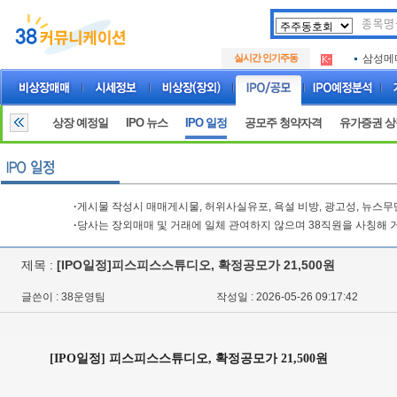
아크로
.
실시간 인기주동
삼성메
.
아하
.
아크로
.
삼성메
.
상장 예정일
IPO 뉴스
IPO 일정
공모주 청약자격
유가증권 
아하
.
·
게시물 작성시 매매게시물, 허위사실유포, 욕설 비방, 광고성, 뉴스
·
당사는 장외매매 및 거래에 일체 관여하지 않으며 38직원을 사칭해 
제목 :
[IPO일정]피스피스스튜디오, 확정공모가 21,500원
글쓴이 : 38운영팀
작성일 : 2026-05-26 09:17:42
[IPO일정] 피스피스스튜디오, 확정공모가 21,500원